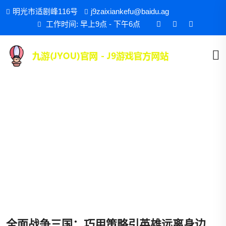
明光市适剧峰116号
j9zaixiankefu@baidu.ag
工作时间: 早上9点 - 下午6点
游戏文化
首页
游戏文化
全面战争三国：巧用策略引英雄远离身边